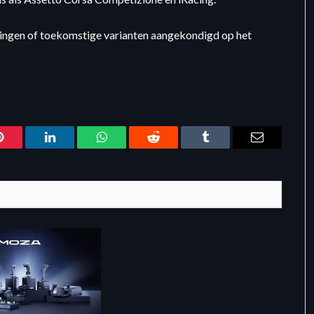
gingen of toekomstige varianten aangekondigd op het
Pinterest
LinkedIn
WhatsApp
Reddit
Tumblr
Email