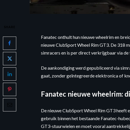
SHARE
Fanatec onthult hun nieuwe wheelrim en brei
nieuwe ClubSport Wheel Rim GT3. De 318 mm
simracers en is per direct verkrijgbaar via de
De aankondiging werd gepubliceerd via simra
gaat, zonder geïntegreerde elektronica of 
Fanatec nieuwe wheelrim: d
De nieuwe ClubSport Wheel Rim GT3 heeft e
gebruik binnen het bestaande Fanatec-hube
GT3-stuurwielen en moet vooral aantrekkelij