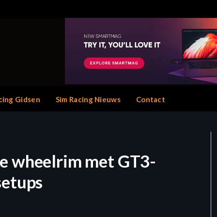
cing Gidsen
Sim Racing Nieuws
Contact
we wheelrim met GT3-
setups