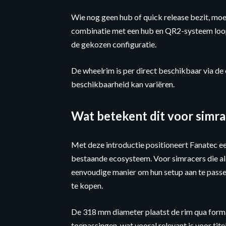
Wie nog geen hub of quick release bezit, moe
combinatie met een hub en QR2-systeem loopt
de gekozen configuratie.
De wheelrim is per direct beschikbaar via de
beschikbaarheid kan variëren.
Wat betekent dit voor simra
Met deze introductie positioneert Fanatec ee
bestaande ecosysteem. Voor simracers die al 
eenvoudige manier om hun setup aan te passen
te kopen.
De 318 mm diameter plaatst de rim qua formaa
toepassingen, wat vooral relevant is voor tit