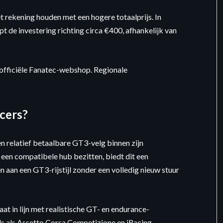
t rekening houden met een hogere totaalprijs. In
 de investering richting circa €400, afhankelijk van
 officiële Fanatec-webshop. Regionale
cers?
n relatief betaalbare GT3-velg binnen zijn
een compatibele hub bezitten, biedt dit een
 aan een GT3-rijstijl zonder een volledig nieuw stuur
t in lijn met realistische GT- en endurance-
els als Assetto Corsa Competizione en iRacing.