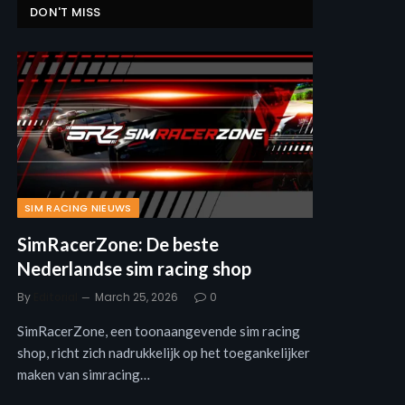
DON'T MISS
SIM RACING NIEUWS
SimRacerZone: De beste
Nederlandse sim racing shop
By
Editorial
March 25, 2026
0
SimRacerZone, een toonaangevende sim racing
shop, richt zich nadrukkelijk op het toegankelijker
maken van simracing…