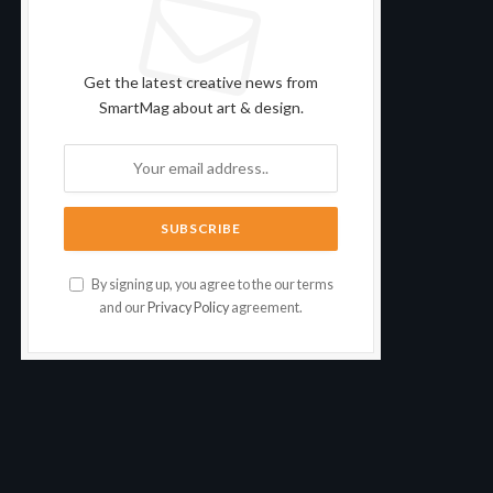
Subscribe to Updates
Get the latest creative news from
SmartMag about art & design.
By signing up, you agree to the our terms
and our
Privacy Policy
agreement.