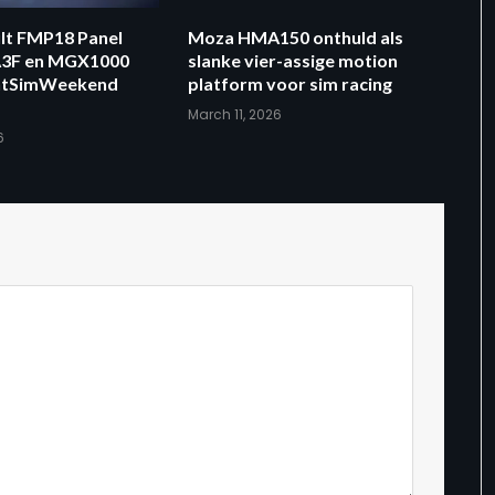
lt FMP18 Panel
Moza HMA150 onthuld als
A3F en MGX1000
slanke vier-assige motion
ightSimWeekend
platform voor sim racing
March 11, 2026
6