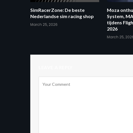
SimRacerZone: De beste
Moza onthu
Nederlandse sim racing shop
System, M
tijdens Fl
March 25, 2026
2026
March 25, 202
LEAVE A REPLY