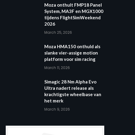
Moza onthult FMP18 Panel
System, MA3F en MGX1000
tijdens FlightSimWeekend
2026
March 25, 2026
Moza HMA150 onthuld als
slanke vier-assige motion
platform voor sim racing
March 11, 2026
Simagic 28 Nm Alpha Evo
Ultra nadert release als
krachtigste wheelbase van
het merk
March 9, 2026