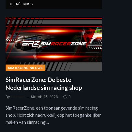
DON'T MISS
SIM RACING NIEUWS
SimRacerZone: De beste
Nederlandse sim racing shop
By
Editorial
March 25, 2026
0
SimRacerZone, een toonaangevende sim racing
shop, richt zich nadrukkelijk op het toegankelijker
maken van simracing…