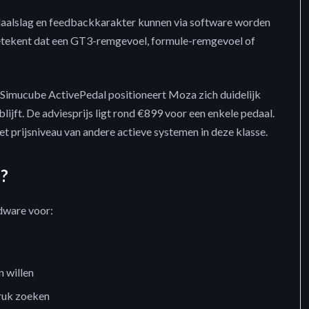
edaalslag en feedbackkarakter kunnen via software worden
tekent dat een GT3-remgevoel, formule-remgevoel of
e Simucube ActivePedal positioneert Moza zich duidelijk
 blijft. De adviesprijs ligt rond €899 voor een enkele pedaal.
het prijsniveau van andere actieve systemen in deze klasse.
d?
dware voor:
 willen
druk zoeken