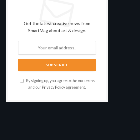
Subscribe to Updates
Get the latest creative news from
SmartMag about art & design.
By signing up, you agree to the our terms
and our
Privacy Policy
agreement.