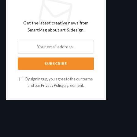
Subscribe to Updates
Get the latest creative news from
SmartMag about art & design.
By signing up, you agree to the our terms
and our
Privacy Policy
agreement.