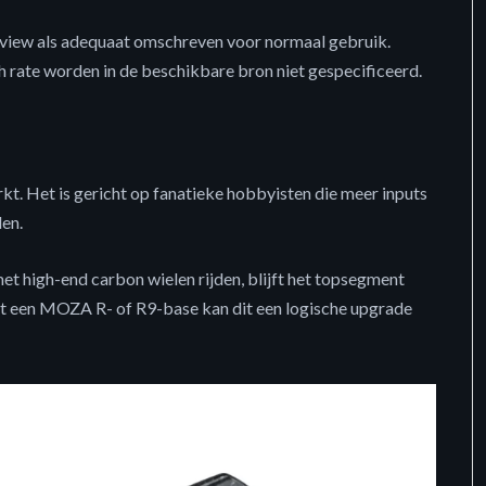
eview als adequaat omschreven voor normaal gebruik.
sh rate worden in de beschikbare bron niet gespecificeerd.
rkt. Het is gericht op fanatieke hobbyisten die meer inputs
den.
met high-end carbon wielen rijden, blijft het topsegment
et een MOZA R- of R9-base kan dit een logische upgrade