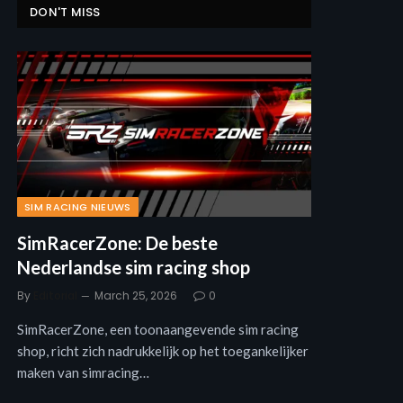
DON'T MISS
SIM RACING NIEUWS
SimRacerZone: De beste
Nederlandse sim racing shop
By
Editorial
March 25, 2026
0
SimRacerZone, een toonaangevende sim racing
shop, richt zich nadrukkelijk op het toegankelijker
maken van simracing…